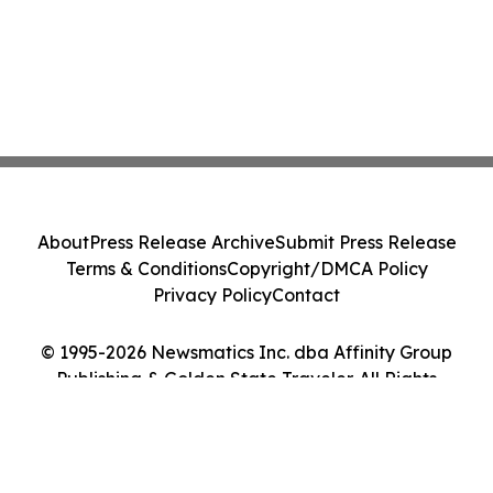
About
Press Release Archive
Submit Press Release
Terms & Conditions
Copyright/DMCA Policy
Privacy Policy
Contact
© 1995-2026 Newsmatics Inc. dba Affinity Group
Publishing & Golden State Traveler. All Rights
Reserved.
Cookie Settings / Your Privacy Choices