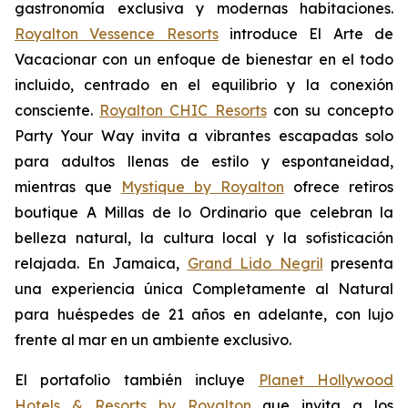
gastronomía exclusiva y modernas habitaciones.
Royalton Vessence Resorts
introduce
El Arte de
Vacacionar
con un enfoque de bienestar en el todo
incluido, centrado en el equilibrio y la conexión
consciente.
Royalton CHIC Resorts
con su concepto
Party
Your
Way
invita a vibrantes escapadas solo
para adultos llenas de estilo y espontaneidad,
mientras que
Mystique by Royalton
ofrece retiros
boutique
A Millas de lo Ordinario
que celebran la
belleza natural, la cultura local y la sofisticación
relajada. En Jamaica,
Grand Lido Negril
presenta
una experiencia única
Completamente al Natural
para huéspedes de 21 años en adelante, con lujo
frente al mar en un ambiente exclusivo.
El portafolio también incluye
Planet Hollywood
Hotels & Resorts by Royalton
que invita a los